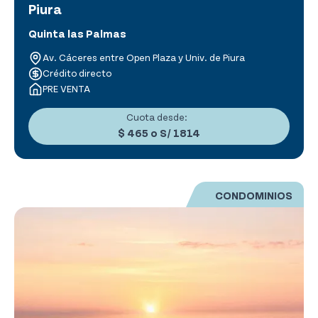
Piura
Quinta las Palmas
Av. Cáceres entre Open Plaza y Univ. de Piura
Crédito directo
PRE VENTA
Cuota desde:
$ 465
o
S/ 1814
CONDOMINIOS