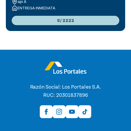
api A
ENTREGA INMEDIATA
S/ 2222
Razón Social: Los Portales S.A.
RUC: 20301837896