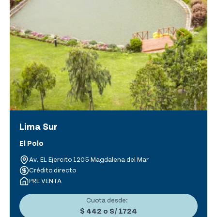
Lima Sur
El Polo
Av. EL Ejercito 1205 Magdalena del Mar
Crédito directo
PRE VENTA
Cuota desde:
$ 442
o
S/ 1724